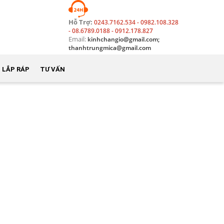
Hỗ Trợ:
0243.7162.534 - 0982.108.328
- 08.6789.0188 - 0912.178.827
Email:
kinhchangio@gmail.com;
thanhtrungmica@gmail.com
 LẮP RÁP
TƯ VẤN