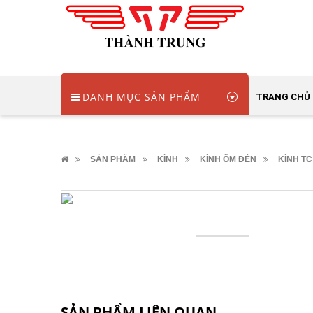
DANH MỤC SẢN PHẨM
TRANG CHỦ
SẢN PHẨM
KÍNH
KÍNH ÔM ĐÈN
KÍNH TC
SẢN PHẨM LIÊN QUAN